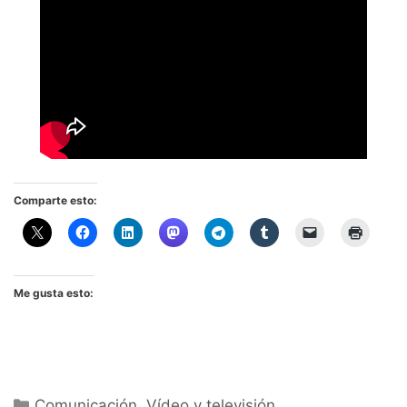
Comparte esto:
Me gusta esto:
Categorías
Comunicación
,
Vídeo y televisión