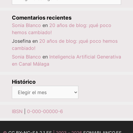
Comentarios recientes
Sonia Blanco
en
20 años de blog: ¡qué poco
hemos cambiado!
Josefina
en
20 años de blog: ¡qué poco hemos
cambiado!
Sonia Blanco
en
Inteligencia Artificial Generativa
en Canal Málaga
Histórico
Histórico
IBSN
|
0-000-00000-6
©
CC BY-NC-SA 2.1 ES
| 2003 - 2026
SONIABLANCO.ES