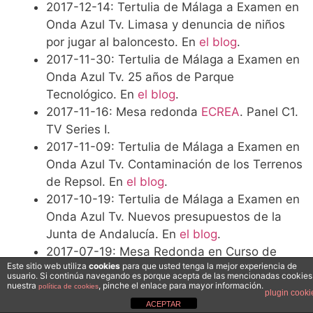
2017-12-14: Tertulia de Málaga a Examen en
Onda Azul Tv. Limasa y denuncia de niños
por jugar al baloncesto. En
el blog
.
2017-11-30: Tertulia de Málaga a Examen en
Onda Azul Tv. 25 años de Parque
Tecnológico. En
el blog
.
2017-11-16: Mesa redonda
ECREA
. Panel C1.
TV Series I.
2017-11-09: Tertulia de Málaga a Examen en
Onda Azul Tv. Contaminación de los Terrenos
de Repsol. En
el blog
.
2017-10-19: Tertulia de Málaga a Examen en
Onda Azul Tv. Nuevos presupuestos de la
Junta de Andalucía. En
el blog
.
2017-07-19: Mesa Redonda en Curso de
Este sitio web utiliza
cookies
para que usted tenga la mejor experiencia de
Verano de Juego de Tronos. “
Juego de
usuario. Si continúa navegando es porque acepta de las mencionadas cookies
Tronos en la era de la Quality TV
”. En
el
nuestra
, pinche el enlace para mayor información.
política de cookies
plugin cooki
blog.
ACEPTAR