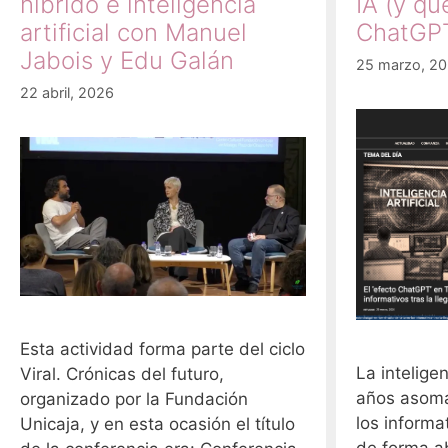
híbrido e inteligencia
IA (y q
artificial con Manuel
ChatGP
Jabois y Edu Galán
25 marzo, 2
22 abril, 2026
Esta actividad forma parte del ciclo
La inteligen
Viral. Crónicas del futuro,
años asom
organizado por la Fundación
los informa
Unicaja, y en esta ocasión el título
de forma a