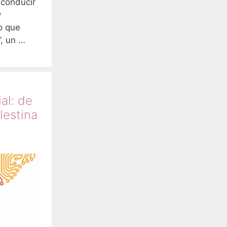
 conducir
y
o que
”, un …
ial: de
lestina