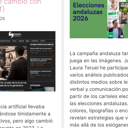
ué cambió con
T)
026
La campaña andaluza ta
juega en las imágenes. J
Laura Teruel he particip
varios análisis publicado
distintos medios sobre l
verbal y comunicación pol
partir de los carteles ele
las elecciones andaluzas
cia artificial llevaba
colores, tipografías o en
ándose tímidamente a
revelan estrategias que
tivos, pero algo cambió
más allá de los eslógane
brupta en 2023. La