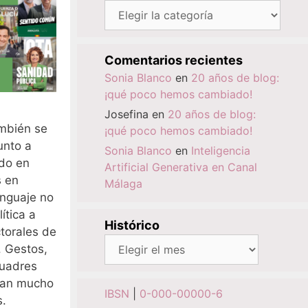
Categorías
Comentarios recientes
Sonia Blanco
en
20 años de blog:
¡qué poco hemos cambiado!
Josefina
en
20 años de blog:
mbién se
¡qué poco hemos cambiado!
unto a
Sonia Blanco
en
Inteligencia
ado en
Artificial Generativa en Canal
s en
Málaga
enguaje no
ítica a
Histórico
ctorales de
Histórico
. Gestos,
cuadres
 van mucho
IBSN
|
0-000-00000-6
s.