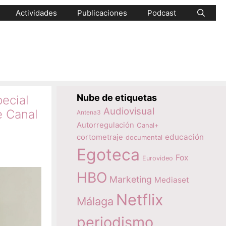
Actividades
Publicaciones
Podcast
Nube de etiquetas
pecial
Audiovisual
e Canal
Antena3
Autorregulación
Canal+
educación
cortometraje
documental
Egoteca
Fox
Eurovideo
HBO
Marketing
Mediaset
Netflix
Málaga
periodismo