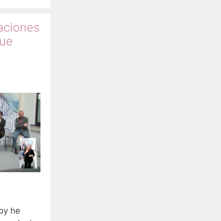
aciones
que
oy he