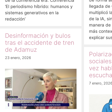
de la conferencia era: Conferencia
llegada de
‘El periodismo híbrido: humanos y
multiplicó 
sistemas generativos en la
de la IA, s
redacción’
manera de 
más contex
Desinformación y bulos
explicar su
tras el accidente de tren
de Adamuz
Polariz
23 enero, 2026
sociales
vez hab
escuch
7 enero, 202