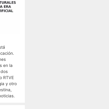
stá
cación.
nes
s en la
n dos
mo RTVE
gia y otro
stina,
noticias.