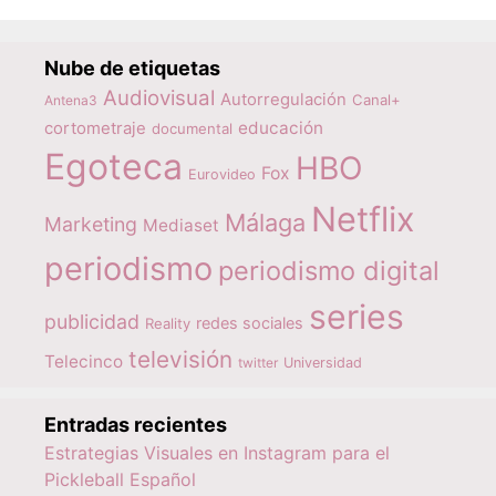
Nube de etiquetas
Audiovisual
Autorregulación
Canal+
Antena3
educación
cortometraje
documental
Egoteca
HBO
Fox
Eurovideo
Netflix
Málaga
Marketing
Mediaset
periodismo
periodismo digital
series
publicidad
redes sociales
Reality
televisión
Telecinco
twitter
Universidad
Entradas recientes
Estrategias Visuales en Instagram para el
Pickleball Español