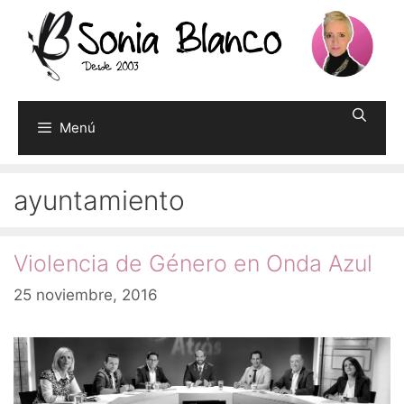
Saltar
al
contenido
Menú
ayuntamiento
Violencia de Género en Onda Azul
25 noviembre, 2016