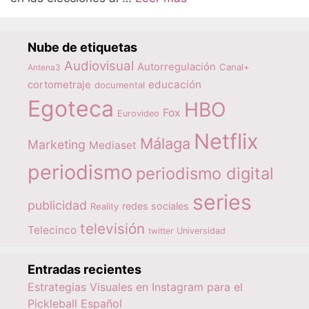
Nube de etiquetas
Audiovisual
Autorregulación
Canal+
Antena3
educación
cortometraje
documental
Egoteca
HBO
Fox
Eurovideo
Netflix
Málaga
Marketing
Mediaset
periodismo
periodismo digital
series
publicidad
redes sociales
Reality
televisión
Telecinco
twitter
Universidad
Entradas recientes
Estrategias Visuales en Instagram para el
Pickleball Español