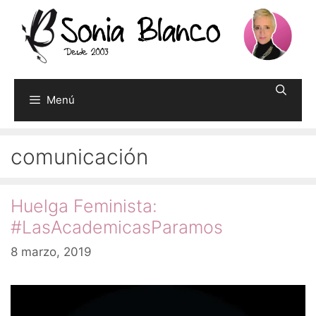
Saltar
al
contenido
Menú
comunicación
Huelga Feminista:
#LasAcademicasParamos
8 marzo, 2019