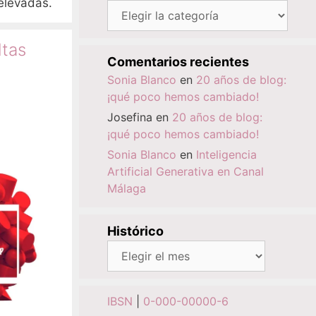
elevadas.
Categorías
ltas
Comentarios recientes
Sonia Blanco
en
20 años de blog:
¡qué poco hemos cambiado!
Josefina
en
20 años de blog:
¡qué poco hemos cambiado!
Sonia Blanco
en
Inteligencia
Artificial Generativa en Canal
Málaga
Histórico
Histórico
IBSN
|
0-000-00000-6