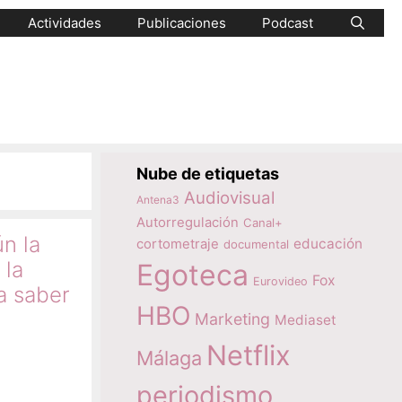
Actividades
Publicaciones
Podcast
Nube de etiquetas
Audiovisual
Antena3
Autorregulación
Canal+
ún la
educación
cortometraje
documental
 la
Egoteca
Fox
Eurovideo
a saber
HBO
Marketing
Mediaset
Netflix
Málaga
periodismo