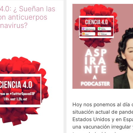
4.0: ¿ Sueñan las
on anticuerpos
onavirus?
1
Hoy nos ponemos al día 
situación actual de pand
Estados Unidos y en Esp
una vacunación irregular