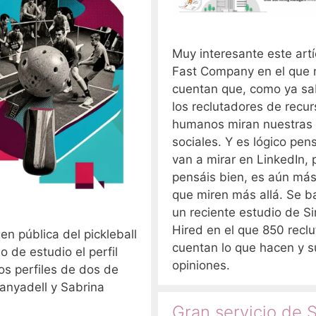
Muy interesante este artí
Fast Company en el que 
cuentan que, como ya s
los reclutadores de recu
humanos miran nuestras
sociales. Y es lógico pen
van a mirar en LinkedIn, p
pensáis bien, es aún más
que miren más allá. Se b
un reciente estudio de S
Hired en el que 850 recl
en pública del pickleball
cuentan lo que hacen y s
de estudio el perfil
opiniones.
 los perfiles de dos de
anyadell y Sabrina
Gran servicio de S