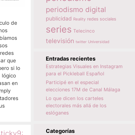
periodismo digital
publicidad
redes sociales
Reality
culo de
series
nos
Telecinco
abíamos
televisión
twitter
Universidad
rsos
 redes
Entradas recientes
sar que
Estrategias Visuales en Instagram
ero si lo
para el Pickleball Español
 lógico
Participé en el especial
asan en
elecciones 17M de Canal Málaga
imply
Lo que dicen los carteles
utadores
electorales más allá de los
us
eslóganes
Categorías
ticky9: