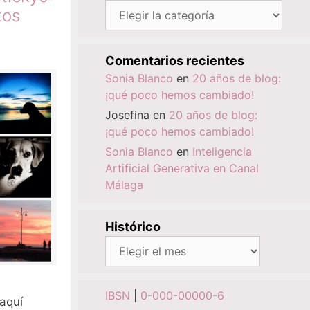
Categorías
tos
Comentarios recientes
Sonia Blanco
en
20 años de blog:
¡qué poco hemos cambiado!
Josefina
en
20 años de blog:
¡qué poco hemos cambiado!
Sonia Blanco
en
Inteligencia
Artificial Generativa en Canal
Málaga
Histórico
Histórico
IBSN
|
0-000-00000-6
 aquí