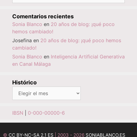
Comentarios recientes
Sonia Blanco
en
20 años de blog: ¡qué poco
hemos cambiado!
Josefina
en
20 años de blog: ¡qué poco hemos
cambiado!
Sonia Blanco
en
Inteligencia Artificial Generativa
en Canal Málaga
Histórico
Histórico
IBSN
|
0-000-00000-6
©
CC BY-NC-SA 2.1 ES
| 2003 - 2026
SONIABLANCO.ES