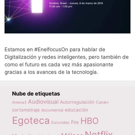
Estamos en #EnelfocusOn para hablar de
Digitalización y redes inteligentes, pero también de
como el futuro es cada vez más apasionante
gracias a los avances de la tecnología.
Nube de etiquetas
Audiovisual
Autorregulación
Canal+
Antena3
educación
cortometraje
documental
Egoteca
HBO
Fox
Eurovideo
Netflix