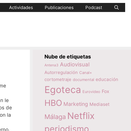
Actividades
Publicaciones
Podcast
Nube de etiquetas
Audiovisual
Antena3
Autorregulación
Canal+
educación
cortometraje
documental
 me
Egoteca
Fox
Eurovideo
n le
HBO
Marketing
Mediaset
os de
Netflix
on la
Málaga
periodismo
erno.