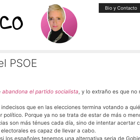
Bio y Contacto
 el PSOE
e
abandona el partido socialista
, y lo extraño es que no
ndecisos que en las elecciones termina votando a quié
 político. Porque ya no se trata de estar de más o men
cias son más ténues cada día, sino de intentar acertar c
lectorales es capaz de llevar a cabo.
i los españoles tenemos una alternativa seria de Gobi