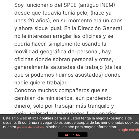
Soy funcionario del SPEE (antiguo INEM)
desde que todavía tenía pelo, (hace ya
unos 20 años), en su momento era un caos
y ahora sigue igual. En la Dirección General
no le interesan arreglar las oficinas y se
podría hacer, simplemente usando la
movilidad geográfica del personal, hay
oficinas donde sobran personal y otras,
generalmente saturadas de trabajo (de las
que si podemos huimos asustados) donde
nadie quiere trabajar.
Conozco muchos compañeros que se
cambian de ministerios, aún perdiendo
dinero, solo por trabajar más tranquilo y
mejor valorados (¿a cuantos funcionarios
Este sitio web utiliza
cookies
para que usted tenga la mejor experiencia de
de hacienda se les putea como a nosotros?.
usuario. Si continúa navegando es porque acepta de las mencionadas cookies
nuestra
, pinche el enlace para mayor información.
política de cookies
Perdon por la incapacidad de muchos
plugin cooki
ACEPTAR
funcionarios, pero también existen en todos