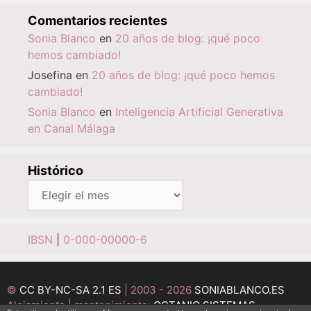
Comentarios recientes
Sonia Blanco
en
20 años de blog: ¡qué poco
hemos cambiado!
Josefina
en
20 años de blog: ¡qué poco hemos
cambiado!
Sonia Blanco
en
Inteligencia Artificial Generativa
en Canal Málaga
Histórico
Histórico
IBSN
|
0-000-00000-6
©
CC BY-NC-SA 2.1 ES
| 2003 - 2026
SONIABLANCO.ES
Alojamiento | mantenimiento:
OCTANIO SISTEMAS