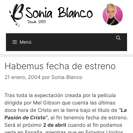
Saltar
al
contenido
Menú
Habemus fecha de estreno
21 enero, 2004
por
Sonia Blanco
Tras toda la expectación creada por la película
dirigida por Mel Gibson que cuenta las últimas
doce hora de Cristo en la tierra bajo el título de
“La
Pasión de Cristo”
, al fin tenemos fecha de estreno.
Será el próximo
2 de abril
cuando al fin podamos
verla en España, mientras que en Estados Unidos