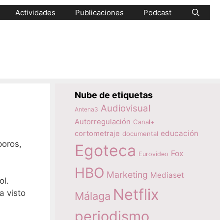
Actividades
Publicaciones
Podcast
Nube de etiquetas
Audiovisual
Antena3
Autorregulación
Canal+
educación
cortometraje
documental
poros,
Egoteca
Fox
Eurovideo
HBO
Marketing
Mediaset
ol.
Netflix
a visto
Málaga
periodismo