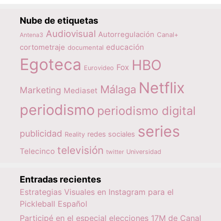
Nube de etiquetas
Audiovisual
Autorregulación
Canal+
Antena3
educación
cortometraje
documental
Egoteca
HBO
Fox
Eurovideo
Netflix
Málaga
Marketing
Mediaset
periodismo
periodismo digital
series
publicidad
redes sociales
Reality
televisión
Telecinco
twitter
Universidad
Entradas recientes
Estrategias Visuales en Instagram para el
Pickleball Español
Participé en el especial elecciones 17M de Canal