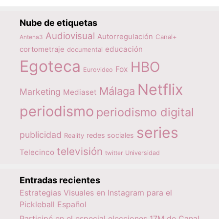
Nube de etiquetas
Audiovisual
Autorregulación
Canal+
Antena3
educación
cortometraje
documental
Egoteca
HBO
Fox
Eurovideo
Netflix
Málaga
Marketing
Mediaset
periodismo
periodismo digital
series
publicidad
redes sociales
Reality
televisión
Telecinco
twitter
Universidad
Entradas recientes
Estrategias Visuales en Instagram para el
Pickleball Español
Participé en el especial elecciones 17M de Canal