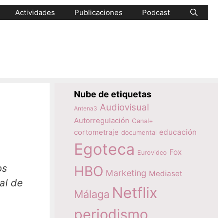
Actividades
Publicaciones
Podcast
Nube de etiquetas
Audiovisual
Antena3
Autorregulación
Canal+
educación
cortometraje
documental
Egoteca
Fox
Eurovideo
os
HBO
Marketing
Mediaset
al de
Netflix
Málaga
periodismo