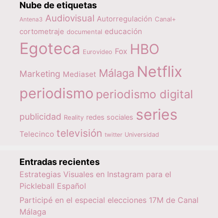
Nube de etiquetas
Audiovisual
Autorregulación
Canal+
Antena3
educación
cortometraje
documental
Egoteca
HBO
Fox
Eurovideo
Netflix
Málaga
Marketing
Mediaset
periodismo
periodismo digital
series
publicidad
redes sociales
Reality
televisión
Telecinco
twitter
Universidad
Entradas recientes
Estrategias Visuales en Instagram para el
Pickleball Español
Participé en el especial elecciones 17M de Canal
Málaga