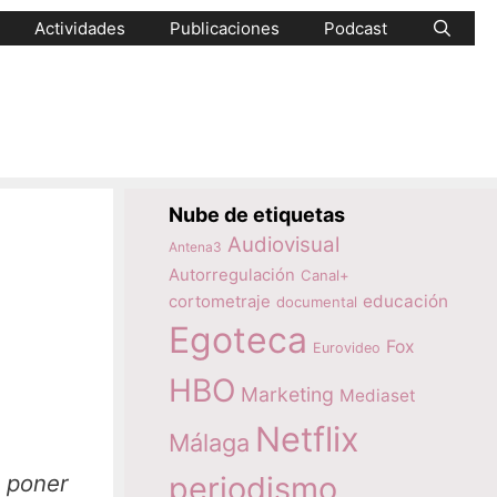
Actividades
Publicaciones
Podcast
Nube de etiquetas
Audiovisual
Antena3
Autorregulación
Canal+
educación
cortometraje
documental
Egoteca
Fox
Eurovideo
HBO
Marketing
Mediaset
Netflix
Málaga
periodismo
s poner