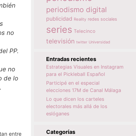
ambién
periodismo digital
publicidad
redes sociales
Reality
s
series
Telecinco
os no
televisión
twitter
Universidad
del PP.
Entradas recientes
Estrategias Visuales en Instagram
ue no
para el Pickleball Español
o de lo
Participé en el especial
.
elecciones 17M de Canal Málaga
Lo que dicen los carteles
electorales más allá de los
eslóganes
Categorías
tan entre