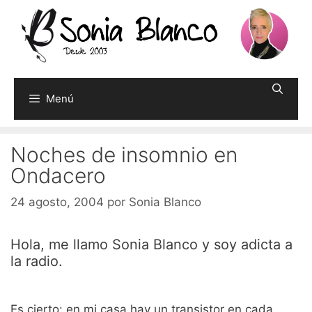
Saltar
al
contenido
Menú
Noches de insomnio en
Ondacero
24 agosto, 2004
por
Sonia Blanco
Hola, me llamo Sonia Blanco y soy adicta a
la radio.
Es cierto: en mi casa hay un transistor en cada