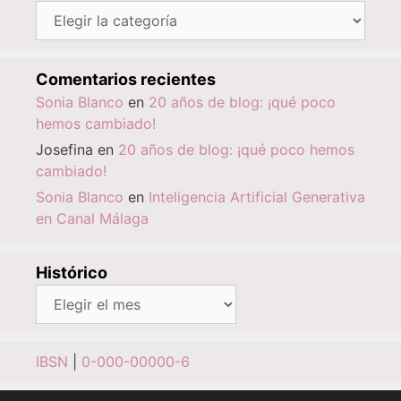
Categorías
Comentarios recientes
Sonia Blanco
en
20 años de blog: ¡qué poco
hemos cambiado!
Josefina
en
20 años de blog: ¡qué poco hemos
cambiado!
Sonia Blanco
en
Inteligencia Artificial Generativa
en Canal Málaga
Histórico
Histórico
IBSN
|
0-000-00000-6