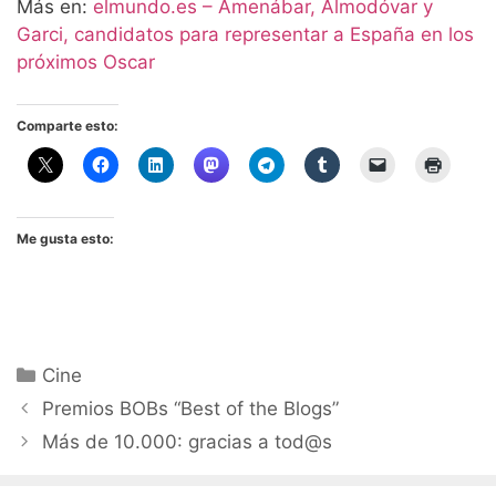
Más en:
elmundo.es – Amenábar, Almodóvar y
Garci, candidatos para representar a España en los
próximos Oscar
Comparte esto:
Me gusta esto:
Categorías
Cine
Premios BOBs “Best of the Blogs”
Más de 10.000: gracias a tod@s