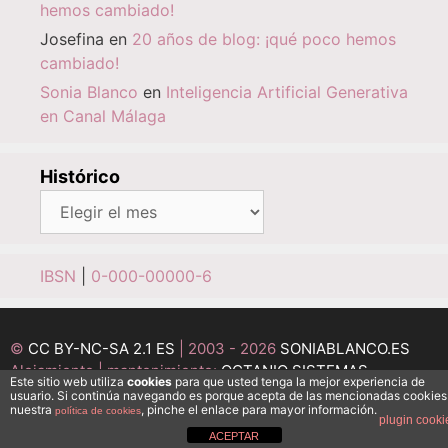
hemos cambiado!
Josefina
en
20 años de blog: ¡qué poco hemos
cambiado!
Sonia Blanco
en
Inteligencia Artificial Generativa
en Canal Málaga
Histórico
Histórico
IBSN
|
0-000-00000-6
©
CC BY-NC-SA 2.1 ES
| 2003 - 2026
SONIABLANCO.ES
Alojamiento | mantenimiento:
OCTANIO SISTEMAS
Este sitio web utiliza
cookies
para que usted tenga la mejor experiencia de
INFORMÁTICOS
usuario. Si continúa navegando es porque acepta de las mencionadas cookies
nuestra
, pinche el enlace para mayor información.
política de cookies
Desarrollo:
MEDI@ESFERA
plugin cooki
ACEPTAR