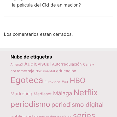
la película del Cid de animación?
Los comentarios están cerrados.
Nube de etiquetas
Audiovisual
Autorregulación
Canal+
Antena3
educación
cortometraje
documental
Egoteca
HBO
Fox
Eurovideo
Netflix
Málaga
Marketing
Mediaset
periodismo
periodismo digital
series
publicidad
redes sociales