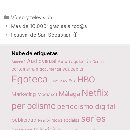
Categorías
Vídeo y televisión
Más de 10.000: gracias a tod@s
Festival de San Sebastian (I)
Nube de etiquetas
Audiovisual
Autorregulación
Canal+
Antena3
educación
cortometraje
documental
Egoteca
HBO
Fox
Eurovideo
Netflix
Málaga
Marketing
Mediaset
periodismo
periodismo digital
series
publicidad
redes sociales
Reality
televisión