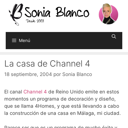
Saltar
al
contenido
Menú
La casa de Channel 4
18 septiembre, 2004
por
Sonia Blanco
El canal
Channel 4
de Reino Unido emite en estos
momentos un programa de decoración y diseño,
que se llama 4Homes, y que está llevando a cabo
la construcción de una casa en Málaga, mi ciudad.
Parece ser que es un programa de mucho éxito y