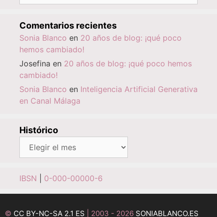
Comentarios recientes
Sonia Blanco
en
20 años de blog: ¡qué poco
hemos cambiado!
Josefina
en
20 años de blog: ¡qué poco hemos
cambiado!
Sonia Blanco
en
Inteligencia Artificial Generativa
en Canal Málaga
Histórico
Histórico
IBSN
|
0-000-00000-6
©
CC BY-NC-SA 2.1 ES
| 2003 - 2026
SONIABLANCO.ES