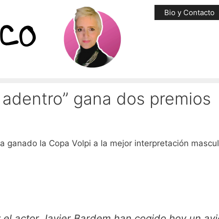
Bio y Contacto
 adentro” gana dos premios
a ganado la Copa Volpi a la mejor interpretación mascul
 el actor Javier Bardem han cogido hoy un av