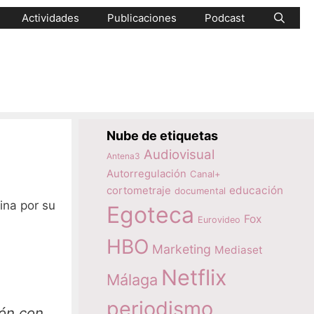
Actividades
Publicaciones
Podcast
Nube de etiquetas
Audiovisual
Antena3
Autorregulación
Canal+
educación
cortometraje
documental
ina por su
Egoteca
Fox
Eurovideo
HBO
Marketing
Mediaset
Netflix
Málaga
periodismo
ión con