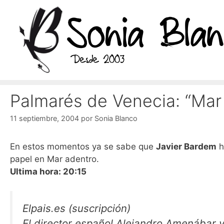
Saltar
al
contenido
Palmarés de Venecia: “Mar
11 septiembre, 2004
por
Sonia Blanco
En estos momentos ya se sabe que
Javier Bardem
h
papel en Mar adentro.
Ultima hora: 20:15
Elpais.es (suscripción)
El director español Alejandro Amenábar y