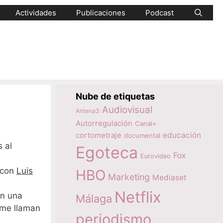
Actividades
Publicaciones
Podcast
Nube de etiquetas
Audiovisual
Antena3
Autorregulación
Canal+
educación
cortometraje
documental
 al
Egoteca
Fox
Eurovideo
con
Luis
HBO
Marketing
Mediaset
Netflix
on una
Málaga
 me llaman
periodismo