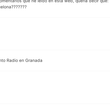
comentarios que he leído en esta web, quería decir que:
celona???????
unto Radio en Granada