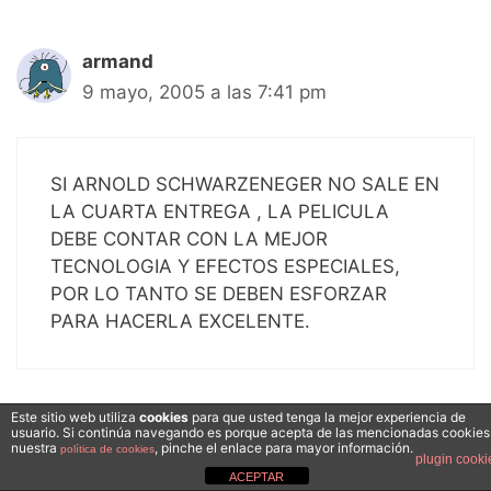
armand
9 mayo, 2005 a las 7:41 pm
SI ARNOLD SCHWARZENEGER NO SALE EN
LA CUARTA ENTREGA , LA PELICULA
DEBE CONTAR CON LA MEJOR
TECNOLOGIA Y EFECTOS ESPECIALES,
POR LO TANTO SE DEBEN ESFORZAR
PARA HACERLA EXCELENTE.
Este sitio web utiliza
cookies
para que usted tenga la mejor experiencia de
usuario. Si continúa navegando es porque acepta de las mencionadas cookies
sofi
nuestra
, pinche el enlace para mayor información.
política de cookies
plugin cooki
11 mayo, 2005 a las 6:12 am
ACEPTAR