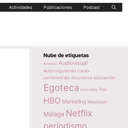
Actividades
Publicaciones
Podcast
Nube de etiquetas
Audiovisual
Antena3
Autorregulación
Canal+
educación
cortometraje
documental
Egoteca
Fox
Eurovideo
HBO
Marketing
Mediaset
Netflix
Málaga
periodismo