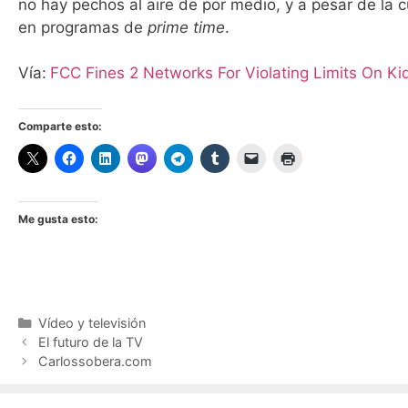
no hay pechos al aire de por medio, y a pesar de la c
en programas de
prime time
.
Vía:
FCC Fines 2 Networks For Violating Limits On K
Comparte esto:
Me gusta esto:
Categorías
Vídeo y televisión
El futuro de la TV
Carlossobera.com