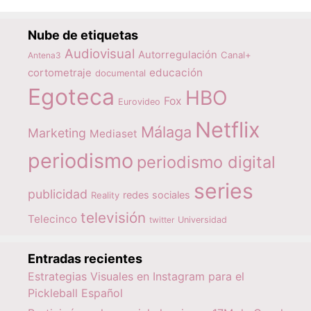
Nube de etiquetas
Audiovisual
Autorregulación
Canal+
Antena3
educación
cortometraje
documental
Egoteca
HBO
Fox
Eurovideo
Netflix
Málaga
Marketing
Mediaset
periodismo
periodismo digital
series
publicidad
redes sociales
Reality
televisión
Telecinco
twitter
Universidad
Entradas recientes
Estrategias Visuales en Instagram para el
Pickleball Español