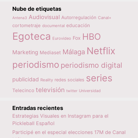
Nube de etiquetas
Audiovisual
Autorregulación
Canal+
Antena3
educación
cortometraje
documental
Egoteca
HBO
Fox
Eurovideo
Netflix
Málaga
Marketing
Mediaset
periodismo
periodismo digital
series
publicidad
redes sociales
Reality
televisión
Telecinco
twitter
Universidad
Entradas recientes
Estrategias Visuales en Instagram para el
Pickleball Español
Participé en el especial elecciones 17M de Canal