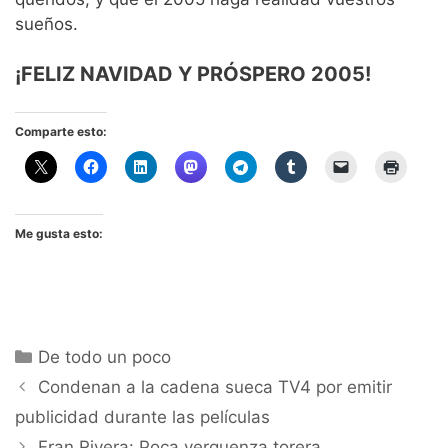
sueños.
¡FELIZ NAVIDAD Y PRÓSPERO 2005!
Comparte esto:
Me gusta esto:
Categorías
De todo un poco
Condenan a la cadena sueca TV4 por emitir
publicidad durante las películas
Fran Rivera: Poca verguenza torera