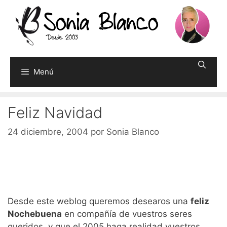
Saltar
al
contenido
Menú
Feliz Navidad
24 diciembre, 2004
por
Sonia Blanco
Desde este weblog queremos desearos una
feliz
Nochebuena
en compañía de vuestros seres
queridos, y que el 2005 haga realidad vuestros