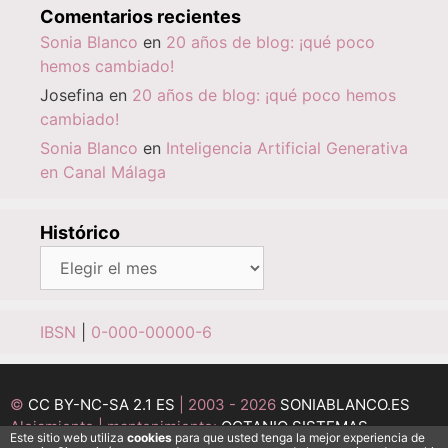
Comentarios recientes
Sonia Blanco
en
20 años de blog: ¡qué poco
hemos cambiado!
Josefina
en
20 años de blog: ¡qué poco hemos
cambiado!
Sonia Blanco
en
Inteligencia Artificial Generativa
en Canal Málaga
Histórico
Histórico
IBSN
|
0-000-00000-6
©
CC BY-NC-SA 2.1 ES
| 2003 - 2026
SONIABLANCO.ES
Alojamiento | mantenimiento:
OCTANIO SISTEMAS
Este sitio web utiliza
cookies
para que usted tenga la mejor experiencia de