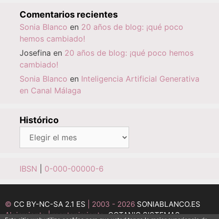
Comentarios recientes
Sonia Blanco
en
20 años de blog: ¡qué poco
hemos cambiado!
Josefina
en
20 años de blog: ¡qué poco hemos
cambiado!
Sonia Blanco
en
Inteligencia Artificial Generativa
en Canal Málaga
Histórico
Histórico
IBSN
|
0-000-00000-6
©
CC BY-NC-SA 2.1 ES
| 2003 - 2026
SONIABLANCO.ES
Alojamiento | mantenimiento:
OCTANIO SISTEMAS