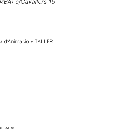
MBA) c/Cavallers 15
ma d’Animació » TALLER
en papel