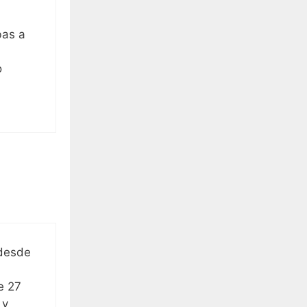
bas a
o
 desde
e 27
 y