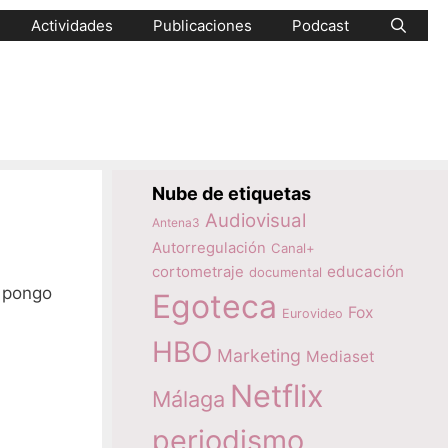
Actividades
Publicaciones
Podcast
Nube de etiquetas
Audiovisual
Antena3
Autorregulación
Canal+
educación
cortometraje
documental
s pongo
Egoteca
Fox
Eurovideo
HBO
Marketing
Mediaset
Netflix
Málaga
periodismo