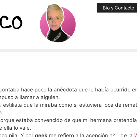
Bio y Contacto
contaba hace poco la anécdota que le había ocurrido en
spuso a llamar a alguien.
 estilista que la miraba como si estuviera loca de rema
a.
 porque estaba convencido de que mi hermana pretendía
ella lo vale.
co pija. Y por
geek
me refiero a la acepción nº 1 de la
W