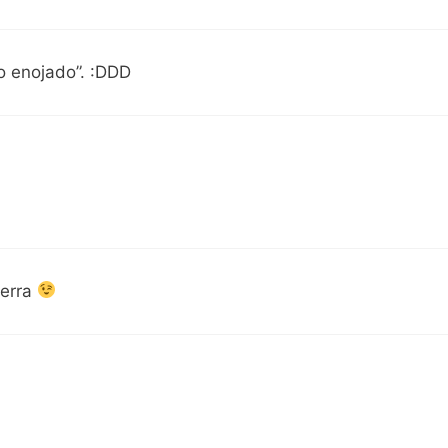
o enojado”. :DDD
uerra