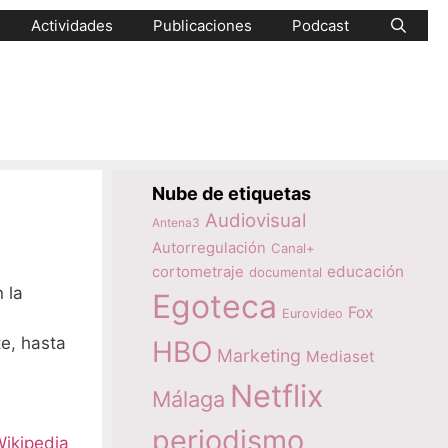
Actividades
Publicaciones
Podcast
Nube de etiquetas
Audiovisual
Antena3
Autorregulación
Canal+
educación
cortometraje
documental
 la
Egoteca
Fox
Eurovideo
te, hasta
HBO
Marketing
Mediaset
Netflix
Málaga
periodismo
ikipedia