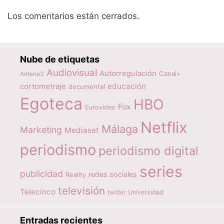
Los comentarios están cerrados.
Nube de etiquetas
Audiovisual
Autorregulación
Canal+
Antena3
educación
cortometraje
documental
Egoteca
HBO
Fox
Eurovideo
Netflix
Málaga
Marketing
Mediaset
periodismo
periodismo digital
series
publicidad
redes sociales
Reality
televisión
Telecinco
twitter
Universidad
Entradas recientes