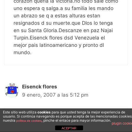
corazon queria la victoria.no todo sale como
uno espera q salga.a su familia les mando
un abrazo se q a estas alturas estan
resignados d su muerte.que DIos lo tenga
en su Santa Gloria.Descanze en paz Najai
Turpin.Eisenck flores dsd Venezuela el
mejor pais latinoamericano y pronto dl
mundo.
Eisenck flores
9 enero, 2007 a las 5:12 pm
Este sitio web utiliza
cookies
para que usted tenga la mejor experiencia de
usuario. Si continúa navegando es porque acepta de las mencionadas cookies
*najai turpin* no me caben las palabras
nuestra
, pinche el enlace para mayor información.
política de cookies
plugin cooki
para decir toda la admiración que tengo x
ACEPTAR