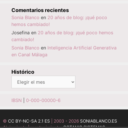
Comentarios recientes
Sonia Blanco
en
20 años de blog: ¡qué poco
hemos cambiado!
Josefina
en
20 años de blog: ¡qué poco hemos
cambiado!
Sonia Blanco
en
Inteligencia Artificial Generativa
en Canal Málaga
Histórico
Histórico
IBSN
|
0-000-00000-6
©
CC BY-NC-SA 2.1 ES
| 2003 - 2026
SONIABLANCO.ES
Alojamiento | mantenimiento:
OCTANIO SISTEMAS