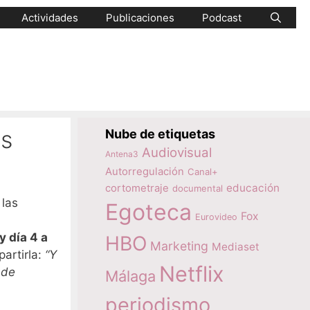
Actividades
Publicaciones
Podcast
es
Nube de etiquetas
Audiovisual
Antena3
Autorregulación
Canal+
educación
cortometraje
documental
 las
Egoteca
Fox
Eurovideo
y día 4 a
HBO
Marketing
Mediaset
artirla:
“Y
Netflix
 de
Málaga
periodismo