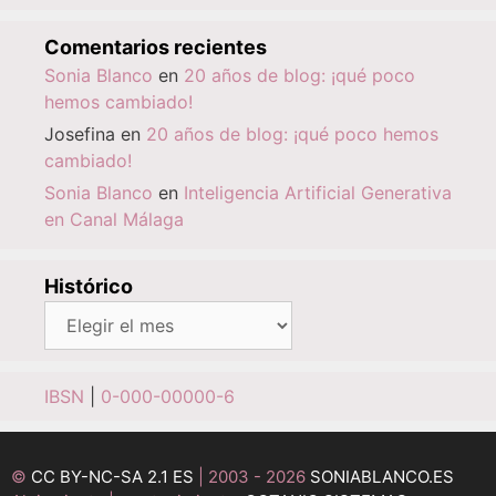
Comentarios recientes
Sonia Blanco
en
20 años de blog: ¡qué poco
hemos cambiado!
Josefina
en
20 años de blog: ¡qué poco hemos
cambiado!
Sonia Blanco
en
Inteligencia Artificial Generativa
en Canal Málaga
Histórico
Histórico
IBSN
|
0-000-00000-6
©
CC BY-NC-SA 2.1 ES
| 2003 - 2026
SONIABLANCO.ES