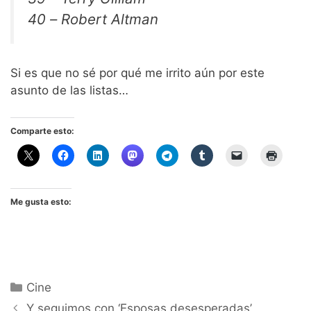
40 – Robert Altman
Si es que no sé por qué me irrito aún por este
asunto de las listas…
Comparte esto:
Me gusta esto:
Categorías
Cine
Y seguimos con ‘Esposas desesperadas’