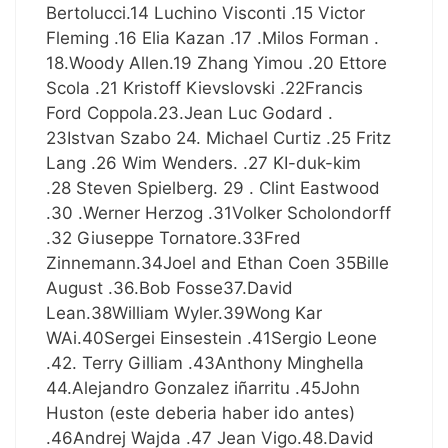
Bertolucci.14 Luchino Visconti .15 Victor
Fleming .16 Elia Kazan .17 .Milos Forman .
18.Woody Allen.19 Zhang Yimou .20 Ettore
Scola .21 Kristoff Kievslovski .22Francis
Ford Coppola.23.Jean Luc Godard .
23Istvan Szabo 24. Michael Curtiz .25 Fritz
Lang .26 Wim Wenders. .27 KI-duk-kim
.28 Steven Spielberg. 29 . Clint Eastwood
.30 .Werner Herzog .31Volker Scholondorff
.32 Giuseppe Tornatore.33Fred
Zinnemann.34Joel and Ethan Coen 35Bille
August .36.Bob Fosse37.David
Lean.38William Wyler.39Wong Kar
WAi.40Sergei Einsestein .41Sergio Leone
.42. Terry Gilliam .43Anthony Minghella
44.Alejandro Gonzalez iñarritu .45John
Huston (este deberia haber ido antes)
.46Andrej Wajda .47 Jean Vigo.48.David