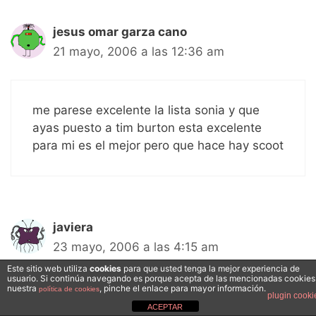
jesus omar garza cano
21 mayo, 2006 a las 12:36 am
me parese excelente la lista sonia y que
ayas puesto a tim burton esta excelente
para mi es el mejor pero que hace hay scoot
javiera
23 mayo, 2006 a las 4:15 am
Este sitio web utiliza
cookies
para que usted tenga la mejor experiencia de
usuario. Si continúa navegando es porque acepta de las mencionadas cookies
nuestra
, pinche el enlace para mayor información.
política de cookies
plugin cooki
bueno como alguien dijo hay algunos que
ACEPTAR