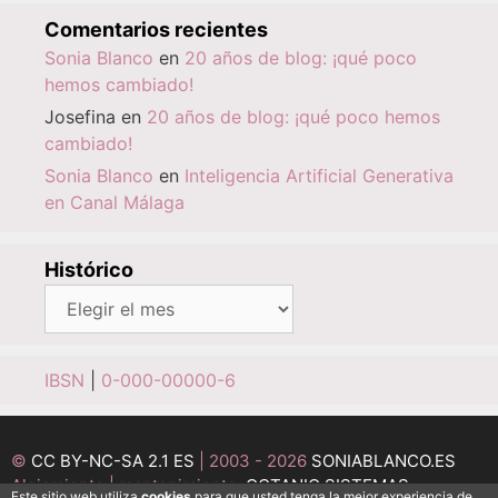
Comentarios recientes
Sonia Blanco
en
20 años de blog: ¡qué poco
hemos cambiado!
Josefina
en
20 años de blog: ¡qué poco hemos
cambiado!
Sonia Blanco
en
Inteligencia Artificial Generativa
en Canal Málaga
Histórico
Histórico
IBSN
|
0-000-00000-6
©
CC BY-NC-SA 2.1 ES
| 2003 - 2026
SONIABLANCO.ES
Alojamiento | mantenimiento:
OCTANIO SISTEMAS
Este sitio web utiliza
cookies
para que usted tenga la mejor experiencia de