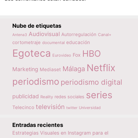
Nube de etiquetas
Audiovisual
Autorregulación
Canal+
Antena3
educación
cortometraje
documental
Egoteca
HBO
Fox
Eurovideo
Netflix
Málaga
Marketing
Mediaset
periodismo
periodismo digital
series
publicidad
redes sociales
Reality
televisión
Telecinco
twitter
Universidad
Entradas recientes
Estrategias Visuales en Instagram para el