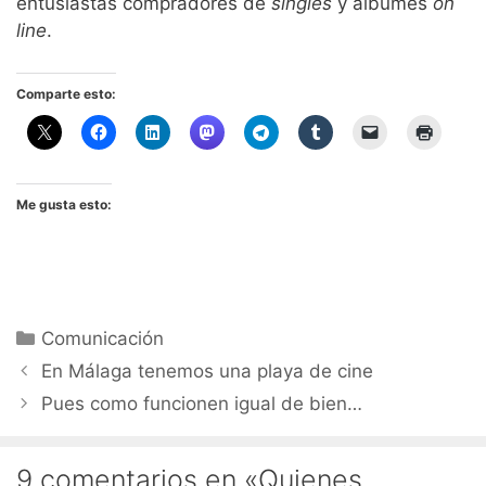
entusiastas compradores de
singles
y álbumes
on
line
.
Comparte esto:
Me gusta esto:
Categorías
Comunicación
En Málaga tenemos una playa de cine
Pues como funcionen igual de bien…
9 comentarios en «Quienes