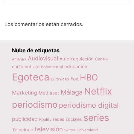
Los comentarios están cerrados.
Nube de etiquetas
Audiovisual
Autorregulación
Canal+
Antena3
educación
cortometraje
documental
Egoteca
HBO
Fox
Eurovideo
Netflix
Málaga
Marketing
Mediaset
periodismo
periodismo digital
series
publicidad
redes sociales
Reality
televisión
Telecinco
twitter
Universidad