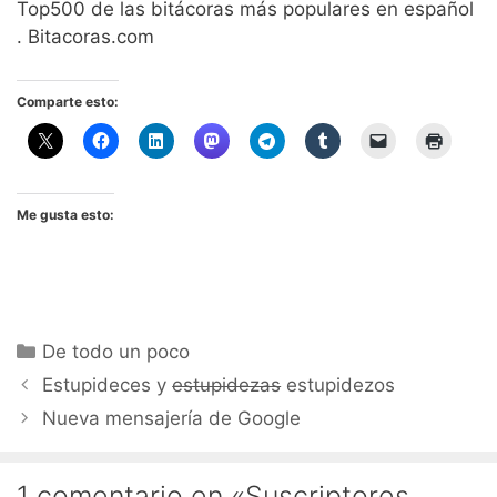
Top500 de las bitácoras más populares en español
. Bitacoras.com
Comparte esto:
Me gusta esto:
Categorías
De todo un poco
Estupideces y
estupidezas
estupidezos
Nueva mensajería de Google
1 comentario en «Suscriptores