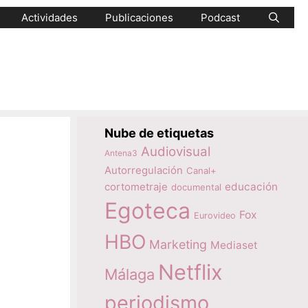
Actividades
Publicaciones
Podcast
Nube de etiquetas
Audiovisual
Antena3
Autorregulación
Canal+
educación
cortometraje
documental
Egoteca
Fox
Eurovideo
HBO
Marketing
Mediaset
Netflix
Málaga
periodismo