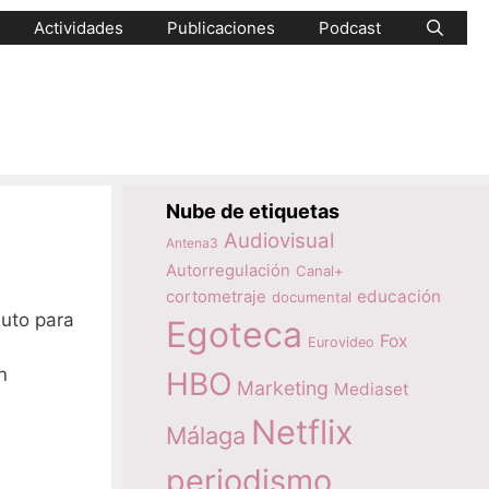
Actividades
Publicaciones
Podcast
Nube de etiquetas
Audiovisual
Antena3
Autorregulación
Canal+
educación
cortometraje
documental
nuto para
Egoteca
Fox
Eurovideo
n
HBO
Marketing
Mediaset
Netflix
Málaga
periodismo