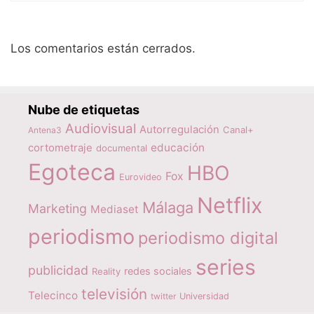
Los comentarios están cerrados.
Nube de etiquetas
Audiovisual
Autorregulación
Canal+
Antena3
educación
cortometraje
documental
Egoteca
HBO
Fox
Eurovideo
Netflix
Málaga
Marketing
Mediaset
periodismo
periodismo digital
series
publicidad
redes sociales
Reality
televisión
Telecinco
twitter
Universidad