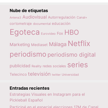
Nube de etiquetas
Audiovisual
Autorregulación
Canal+
Antena3
educación
cortometraje
documental
Egoteca
HBO
Fox
Eurovideo
Netflix
Málaga
Marketing
Mediaset
periodismo
periodismo digital
series
publicidad
redes sociales
Reality
televisión
Telecinco
twitter
Universidad
Entradas recientes
Estrategias Visuales en Instagram para el
Pickleball Español
Participé en el especial elecciones 17M de Canal