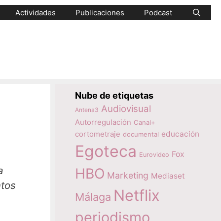
Actividades
Publicaciones
Podcast
Nube de etiquetas
Audiovisual
Antena3
Autorregulación
Canal+
educación
cortometraje
documental
Egoteca
Fox
Eurovideo
a
HBO
Marketing
Mediaset
ntos
Netflix
Málaga
periodismo