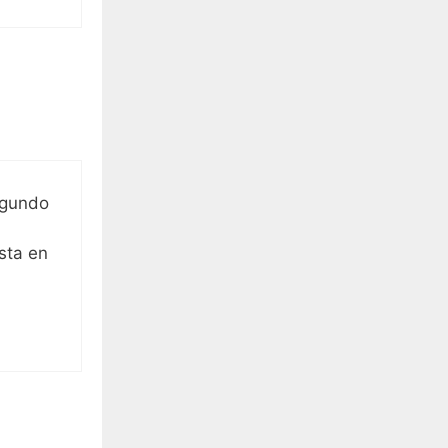
egundo
sta en