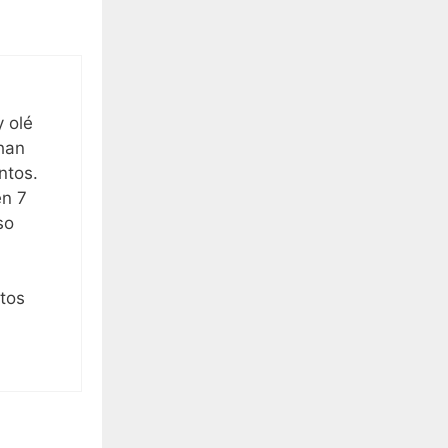
a
y olé
 han
ntos.
en 7
so
ntos