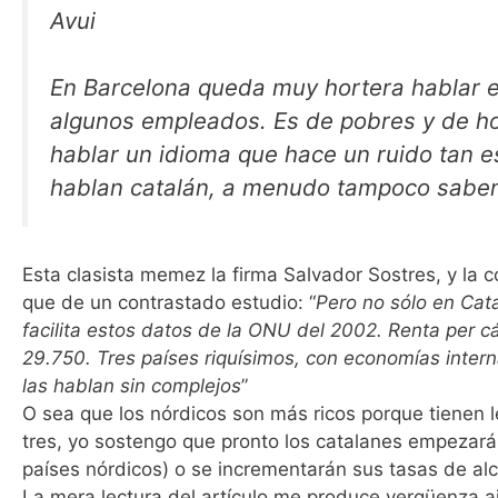
Avui
En Barcelona queda muy hortera hablar en
algunos empleados. Es de pobres y de ho
hablar un idioma que hace un ruido tan e
hablan catalán, a menudo tampoco saben 
Esta clasista memez la firma Salvador Sostres, y la 
que de un contrastado estudio: “
Pero no sólo en Cat
facilita estos datos de la ONU del 2002. Renta per c
29.750. Tres países riquísimos, con economías inter
las hablan sin complejos
”
O sea que los nórdicos son más ricos porque tienen l
tres, yo sostengo que pronto los catalanes empezarán
países nórdicos) o se incrementarán sus tasas de alc
La mera lectura del artículo me produce vergüenza aj