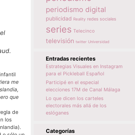
periodismo digital
publicidad
redes sociales
Reality
n
series
Telecinco
el
televisión
twitter
Universidad
aud.
Entradas recientes
Estrategias Visuales en Instagram
para el Pickleball Español
nfantil
Riera me
Participé en el especial
slandia,
elecciones 17M de Canal Málaga
pero que
Lo que dicen los carteles
electorales más allá de los
regla de
eslóganes
n los
nlandia).
Categorías
d o sólo un