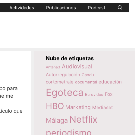
Actividades
Publicaciones
Podcast
Nube de etiquetas
Audiovisual
Antena3
Autorregulación
Canal+
educación
cortometraje
documental
mpo para
Egoteca
Fox
Eurovideo
que me
HBO
Marketing
Mediaset
tículo que
Netflix
Málaga
periodismo