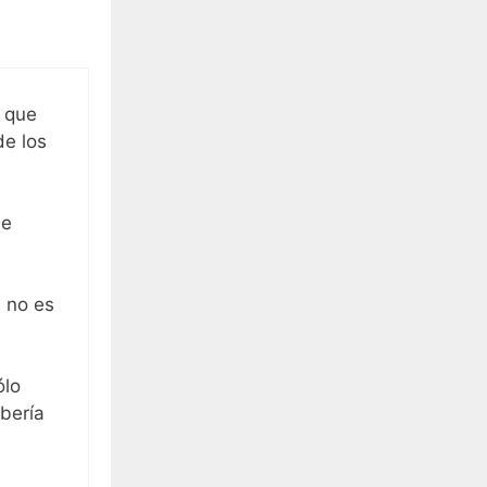
 que
de los
 e
e no es
ólo
bería