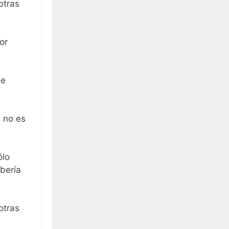
otras
or
 e
e no es
ólo
bería
otras