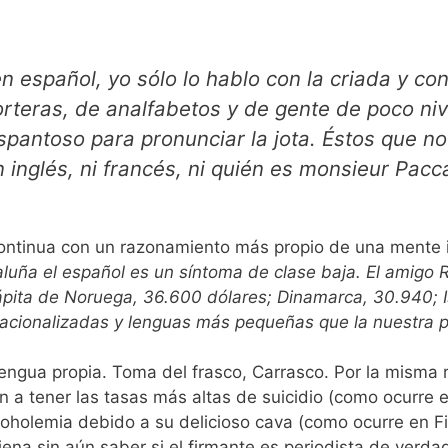
 español, yo sólo lo hablo con la criada y co
rteras, de analfabetos y de gente de poco niv
spantoso para pronunciar la jota. Éstos que no
inglés, ni francés, ni quién es monsieur Pacc
continua con un razonamiento más propio de una mente i
aluña el español es un síntoma de clase baja. El amigo 
ápita de Noruega, 36.600 dólares; Dinamarca, 30.940; I
nacionalizadas y lenguas más pequeñas que la nuestra 
engua propia. Toma del frasco, Carrasco. Por la misma 
 a tener las tasas más altas de suicidio (como ocurre e
oholemia debido a su delicioso cava (como ocurre en Fi
ena sin aún saber si el firmante es periodista de verda