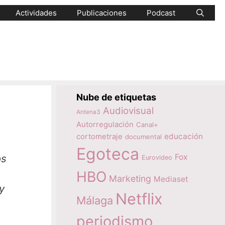
Actividades
Publicaciones
Podcast
Nube de etiquetas
Audiovisual
Antena3
Autorregulación
Canal+
educación
cortometraje
documental
Egoteca
Fox
os
Eurovideo
HBO
Marketing
Mediaset
y
Netflix
Málaga
periodismo