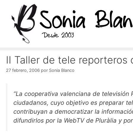
Saltar
al
contenido
II Taller de tele reportero
27 febrero, 2006
por
Sonia Blanco
“La cooperativa valenciana de televisión P
ciudadanos, cuyo objetivo es preparar te
contribuyan a democratizar la información
difundirlos por la WebTV de Pluràlia y po