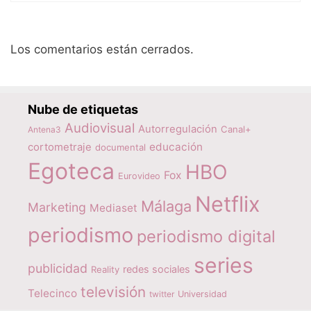
Los comentarios están cerrados.
Nube de etiquetas
Audiovisual
Autorregulación
Canal+
Antena3
educación
cortometraje
documental
Egoteca
HBO
Fox
Eurovideo
Netflix
Málaga
Marketing
Mediaset
periodismo
periodismo digital
series
publicidad
redes sociales
Reality
televisión
Telecinco
twitter
Universidad