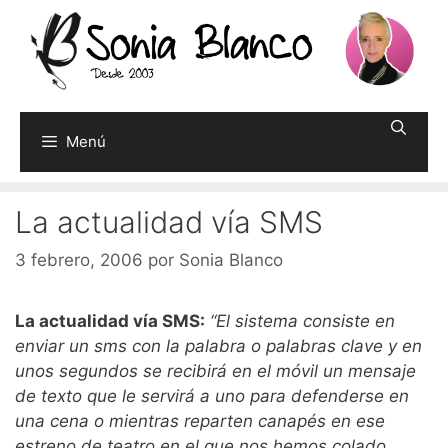
Saltar
al
contenido
Menú
La actualidad vía SMS
3 febrero, 2006
por
Sonia Blanco
La actualidad vía SMS:
“El sistema consiste en
enviar un sms con la palabra o palabras clave y en
unos segundos se recibirá en el móvil un mensaje
de texto que le servirá a uno para defenderse en
una cena o mientras reparten canapés en ese
estreno de teatro en el que nos hemos colado