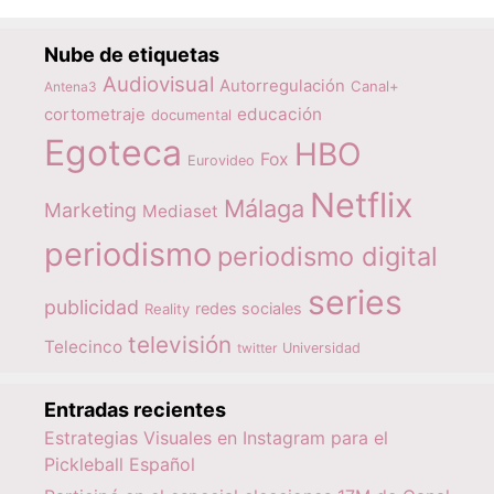
Nube de etiquetas
Audiovisual
Autorregulación
Canal+
Antena3
educación
cortometraje
documental
Egoteca
HBO
Fox
Eurovideo
Netflix
Málaga
Marketing
Mediaset
periodismo
periodismo digital
series
publicidad
redes sociales
Reality
televisión
Telecinco
twitter
Universidad
Entradas recientes
Estrategias Visuales en Instagram para el
Pickleball Español