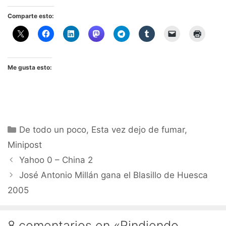
Comparte esto:
Me gusta esto:
Categorías
De todo un poco
,
Esta vez dejo de fumar
,
Minipost
Yahoo 0 – China 2
José Antonio Millán gana el Blasillo de Huesca
2005
8 comentarios en «Rindiendo